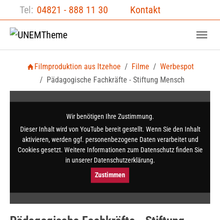
Zum Hauptinhalt springen
Skip to page footer
Tel:
04821 - 888 11 30
Kontakt
Filmproduktion aus Itzehoe
Filme
Werbespot
Pädagogische Fachkräfte - Stiftung Mensch
Wir benötigen Ihre Zustimmung.
Dieser Inhalt wird von YouTube bereit gestellt. Wenn Sie den Inhalt
aktivieren, werden ggf. per­sonen­bezogene Daten verarbeitet und
Cookies gesetzt. Weitere Informationen zum Datenschutz finden Sie
in unserer Datenschutz­erklärung.
Zustimmen