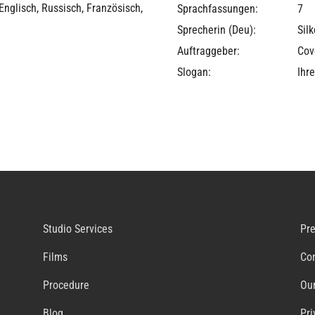
Englisch, Russisch, Französisch,
Sprachfassungen:
7
Sprecherin (Deu):
Sil
Auftraggeber:
Cov
Slogan:
Ihr
Studio Services
Pr
Films
Co
Procedure
Our
Blog
Pri