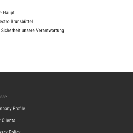
ke Haupt
estro Brunsbüttel
e Sicherheit unsere Verantwortung
esse
mpany Profile
 Clients
vacy Policy