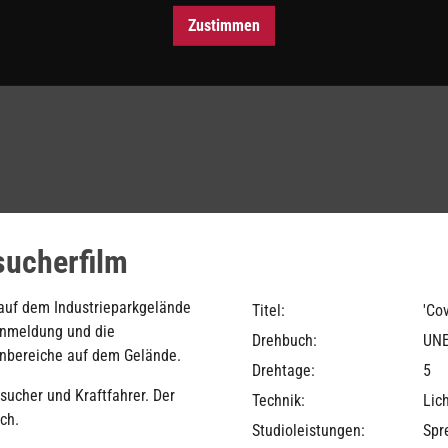
Zustimmen
sucherfilm
 auf dem Industrieparkgelände
Titel:
'Co
 Anmeldung und die
Drehbuch:
UNE
enbereiche auf dem Gelände.
Drehtage:
5
sucher und Kraftfahrer. Der
Technik:
Lich
ch.
Studioleistungen:
Spr